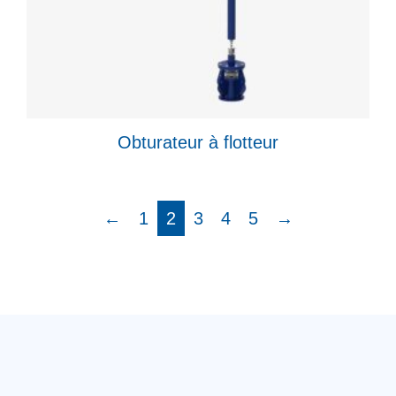
Obturateur à flotteur
←
1
2
3
4
5
→