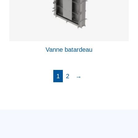
Vanne batardeau
1
2
→